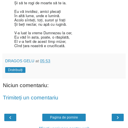
Şi să te rogi de moarte să te ia.
Eu vă invidiez, amici plecaţi
În altă lume, unde e lumină.
Acolo sînteţi, toţi, surori şi fraţi
Şi beţi nectar, nu apă cu rugină.
V-a luat la vreme Dumnezeu la cer,
Eu văd în asta, poate, o răsplată,
El v-a ferit de acest timp mizer,
Cînd ţara noastră e crucificată.
DRAGOS GELU
at
05:53
Distribuiți
Niciun comentariu:
Trimiteți un comentariu
‹
›
Pagina de pornire