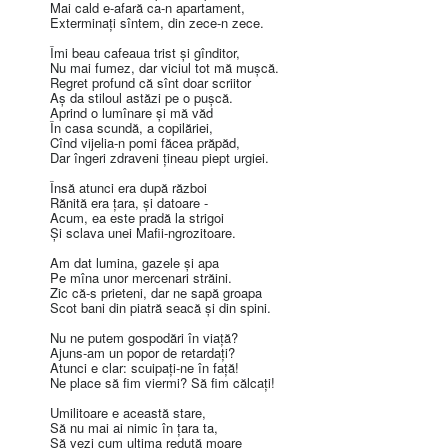
Mai cald e-afară ca-n apartament,
Exterminaţi sîntem, din zece-n zece.
Îmi beau cafeaua trist şi gînditor,
Nu mai fumez, dar viciul tot mă muşcă.
Regret profund că sînt doar scriitor
Aş da stiloul astăzi pe o puşcă.
Aprind o lumînare şi mă văd
În casa scundă, a copilăriei,
Cînd vijelia-n pomi făcea prăpăd,
Dar îngeri zdraveni ţineau piept urgiei.
Însă atunci era după război
Rănită era ţara, şi datoare -
Acum, ea este pradă la strigoi
Şi sclava unei Mafii-ngrozitoare.
Am dat lumina, gazele şi apa
Pe mîna unor mercenari străini.
Zic că-s prieteni, dar ne sapă groapa
Scot bani din piatră seacă şi din spini.
Nu ne putem gospodări în viaţă?
Ajuns-am un popor de retardaţi?
Atunci e clar: scuipaţi-ne în faţă!
Ne place să fim viermi? Să fim călcaţi!
Umilitoare e această stare,
Să nu mai ai nimic în ţara ta,
Să vezi cum ultima redută moare