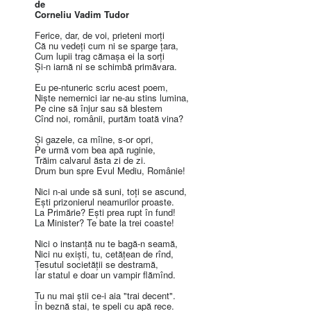
de
Corneliu Vadim Tudor
Ferice, dar, de voi, prieteni morţi
Că nu vedeţi cum ni se sparge ţara,
Cum lupii trag cămaşa ei la sorţi
Şi-n iarnă ni se schimbă primăvara.
Eu pe-ntuneric scriu acest poem,
Nişte nemernici iar ne-au stins lumina,
Pe cine să înjur sau să blestem
Cînd noi, românii, purtăm toată vina?
Şi gazele, ca mîine, s-or opri,
Pe urmă vom bea apă ruginie,
Trăim calvarul ăsta zi de zi.
Drum bun spre Evul Mediu, Românie!
Nici n-ai unde să suni, toţi se ascund,
Eşti prizonierul neamurilor proaste.
La Primărie? Eşti prea rupt în fund!
La Minister? Te bate la trei coaste!
Nici o instanţă nu te bagă-n seamă,
Nici nu exişti, tu, cetăţean de rînd,
Ţesutul societăţii se destramă,
Iar statul e doar un vampir flămînd.
Tu nu mai ştii ce-i aia "trai decent".
În beznă stai, te speli cu apă rece.